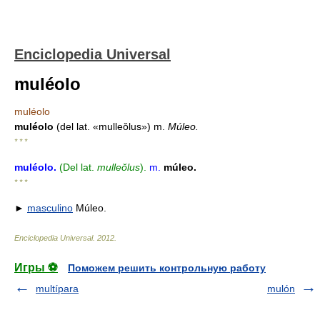
Enciclopedia Universal
muléolo
muléolo
muléolo
(del lat. «mulleŏlus») m.
Múleo.
* * *
muléolo
.
(Del lat.
mulleŏlus
).
m.
múleo.
* * *
►
masculino
Múleo.
Enciclopedia Universal
.
2012
.
Игры ⚽
Поможем решить контрольную работу
multípara
mulón