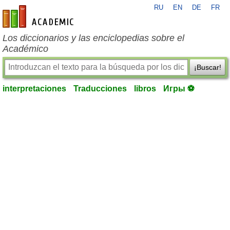
RU
EN
DE
FR
es-academic.com
Los diccionarios y las enciclopedias sobre el
Académico
¡Buscar!
interpretaciones
Traducciones
libros
Игры ⚽