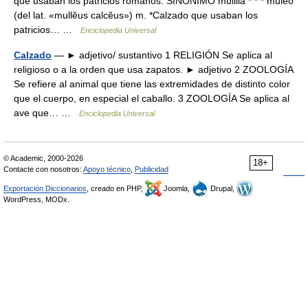
que usaban los patricios romanos. SINÓNIMO mulilla * * * múleo
(del lat. «mullĕus calcĕus») m. *Calzado que usaban los
patricios… …
Enciclopedia Universal
Calzado
— ► adjetivo/ sustantivo 1 RELIGIÓN Se aplica al
religioso o a la orden que usa zapatos. ► adjetivo 2 ZOOLOGÍA
Se refiere al animal que tiene las extremidades de distinto color
que el cuerpo, en especial el caballo. 3 ZOOLOGÍA Se aplica al
ave que… …
Enciclopedia Universal
© Academic, 2000-2026
18+
Contacte con nosotros:
Apoyo técnico
,
Publicidad
Exportación Diccionarios
, creado en PHP,
Joomla,
Drupal,
WordPress, MODx.