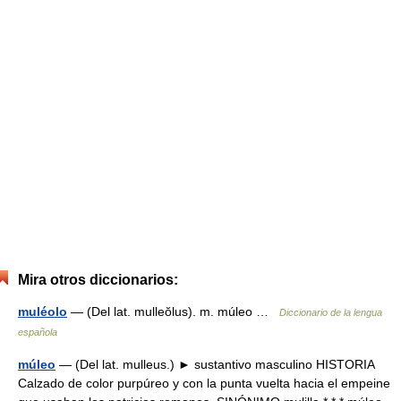
Mira otros diccionarios:
muléolo
— (Del lat. mulleŏlus). m. múleo …
Diccionario de la lengua
española
múleo
— (Del lat. mulleus.) ► sustantivo masculino HISTORIA
Calzado de color purpúreo y con la punta vuelta hacia el empeine